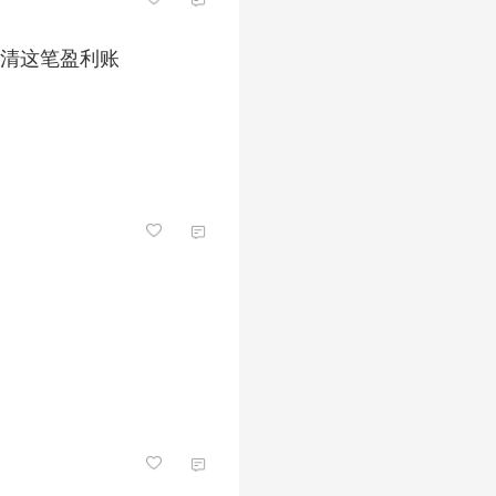
算清这笔盈利账