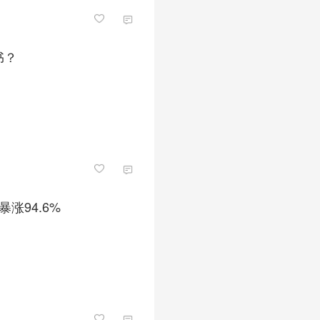
书？
涨94.6%