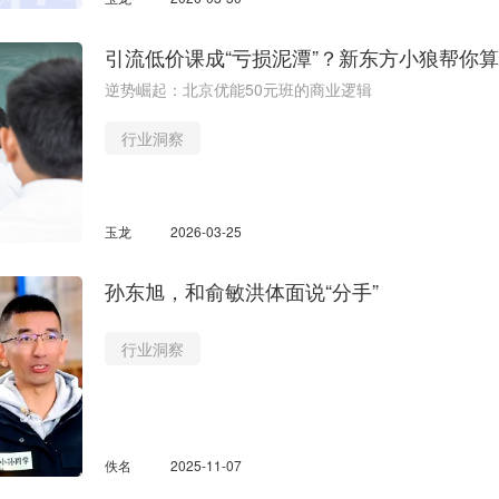
引流低价课成“亏损泥潭”？新东方小狼帮你
逆势崛起：北京优能50元班的商业逻辑
行业洞察
玉龙
2026-03-25
孙东旭，和俞敏洪体面说“分手”
行业洞察
佚名
2025-11-07